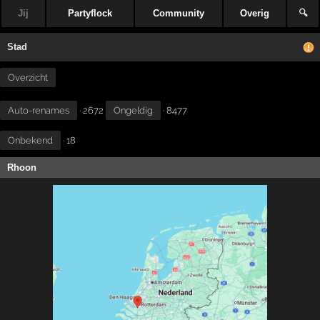
Jij
Partyflock
Community
Overig
🔍
Stad
Overzicht
Auto-renames
· 2672
Ongeldig
· 8477
Onbekend
· 18
Rhoon