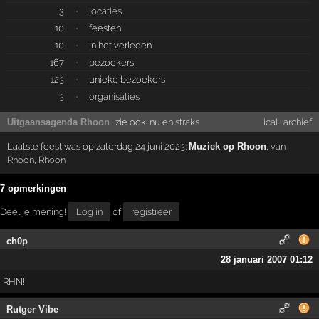
3
·
locaties
10
·
feesten
10
·
in het verleden
167
·
bezoekers
123
·
unieke bezoekers
3
·
organisaties
Uitgaansagenda Rhoon
· zie ook:
nu en straks
ical
·
archief
Laatste feest was op zaterdag 24 juni 2023:
Muziek op Rhoon
,
van
Rhoon
,
Rhoon
7 opmerkingen
Deel je mening!
Log in
of
registreer
ch0p
28 januari 2007 01:12
RHN!
Rutger Vibe