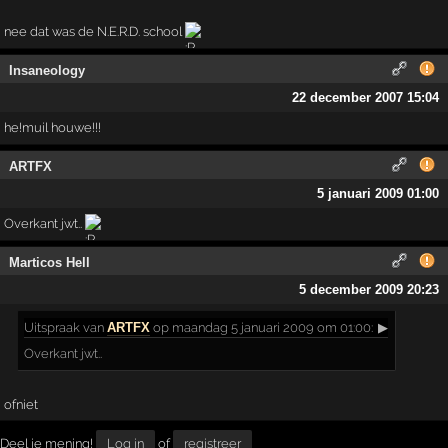
nee dat was de N.E.R.D. school
Insaneology
22 december 2007 15:04
he!muil houwe!!!
ARTFX
5 januari 2009 01:00
Overkant jwt..
Marticos Hell
5 december 2009 20:23
Uitspraak
van
ARTFX
op maandag 5 januari 2009 om 01:00:
▶
Overkant jwt..
ofniet
Deel je mening!
Log in
of
registreer