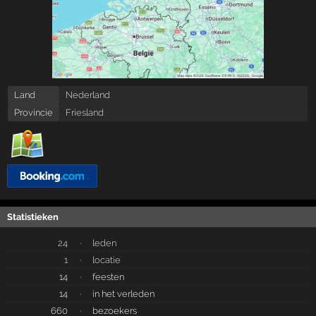
Land
Nederland
Provincie
Friesland
Statistieken
24
·
leden
1
·
locatie
14
·
feesten
14
·
in het verleden
660
·
bezoekers