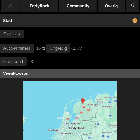
Jij
Partyflock
Community
Overig
🔍
Stad
Overzicht
Auto-renames
· 2672
Ongeldig
· 8477
Onbekend
· 18
Veenklooster