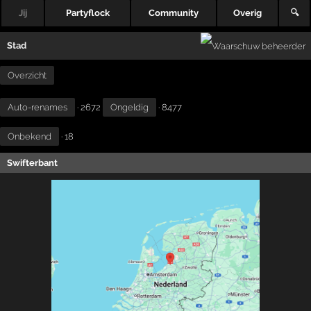
Jij
Partyflock
Community
Overig
🔍
Stad
Overzicht
Auto-renames
· 2672
Ongeldig
· 8477
Onbekend
· 18
Swifterbant