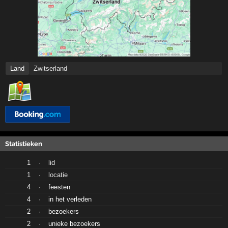
Land
Zwitserland
Statistieken
1
·
lid
1
·
locatie
4
·
feesten
4
·
in het verleden
2
·
bezoekers
2
·
unieke bezoekers