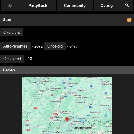
Jij
Partyflock
Community
Overig
🔍
Stad
Overzicht
Auto-renames
· 2672
Ongeldig
· 8477
Onbekend
· 18
Baden