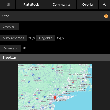
Jij
Partyflock
Community
Overig
🔍
Stad
Overzicht
Auto-renames
· 2672
Ongeldig
· 8477
Onbekend
· 18
Brooklyn