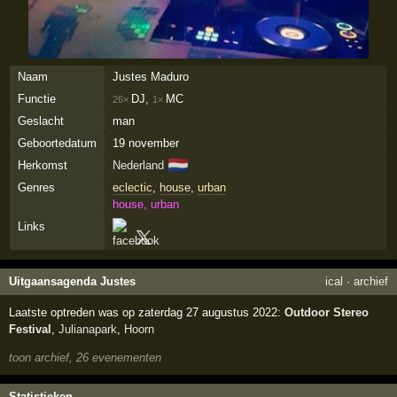
Naam
Justes Maduro
Functie
DJ,
MC
26×
1×
Geslacht
man
Geboortedatum
19 november
🇳🇱
Herkomst
Nederland
Genres
eclectic
,
house
,
urban
house, urban
Links
Uitgaansagenda Justes
ical
·
archief
Laatste optreden was op zaterdag 27 augustus 2022:
Outdoor Stereo
Festival
,
Julianapark
,
Hoorn
toon archief, 26 evenementen
Statistieken