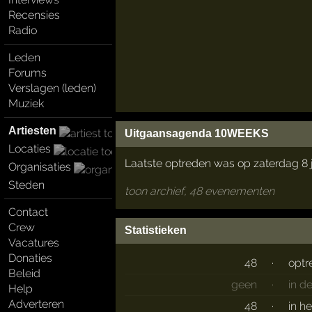
Recensies
Radio
Leden
Forums
Verslagen (leden)
Muziek
Artiesten
Uitgaansagenda 10WEEKS
Locaties
Laatste optreden was op zaterdag 8 j
Organisaties
Steden
toon archief, 48 evenementen
Contact
Crew
Statistieken
Vacatures
Donaties
48
·
optr
Beleid
geen
·
in d
Help
Adverteren
48
·
in h