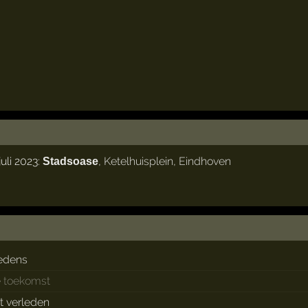
uli 2023:
,
Ketelhuisplein
,
Eindhoven
Stadsoase
edens
e toekomst
et verleden