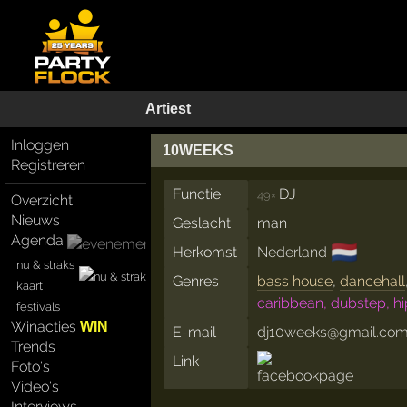
Artiest
Inloggen
10WEEKS
Registreren
Functie
DJ
49×
Overzicht
Nieuws
Geslacht
man
Agenda
🇳🇱
Herkomst
Nederland
nu & straks
Genres
bass house
,
dancehall
kaart
caribbean, dubstep, hi
festivals
Winacties
WIN
E-mail
dj10weeks@gmail.co
Trends
Link
Foto's
Video's
Interviews