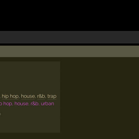
,
hip hop
,
house
,
r&b
,
trap
p hop, house, r&b, urban
m