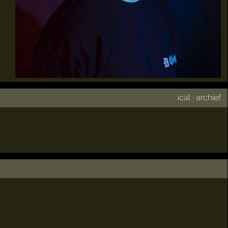
ical
·
archief