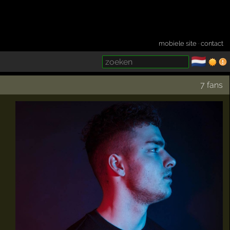
mobiele site
·
contact
🇳🇱
­
7 fans