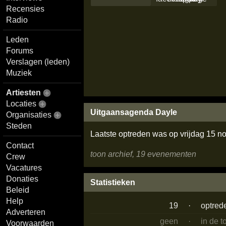
Recensies
Radio
Leden
Forums
Verslagen (leden)
Muziek
Artiesten
Locaties
Uitgaansagenda Dayle
Organisaties
Steden
Laatste optreden was op vrijdag 15 
Contact
toon archief, 19 evenementen
Crew
Vacatures
Donaties
Statistieken
Beleid
Help
19
·
optred
Adverteren
geen
·
in de 
Voorwaarden