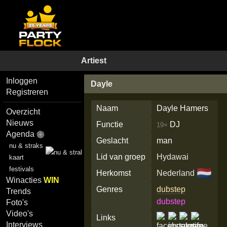
Artiest
Inloggen
Dayle
Registreren
Naam
Dayle Hamers
Overzicht
Nieuws
Functie
DJ
19×
Agenda
Geslacht
man
nu & straks
Lid van groep
Hydawai
kaart
festivals
🇳🇱
Herkomst
Nederland
Winacties
WIN
Genres
dubstep
Trends
dubstep
Foto's
Video's
Links
Interviews