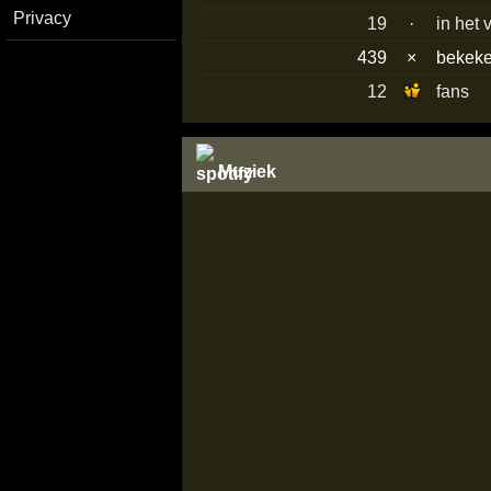
Privacy
19
·
in het 
439
×
bekek
12
fans
Muziek