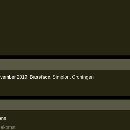
november 2019:
Bassface
,
Simplon
,
Groningen
ens
toekomst