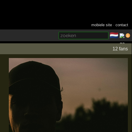
mobiele site
·
contact
🇳🇱
­
12 fans