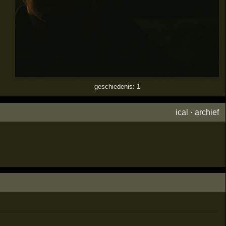
geschiedenis: 1
ical
·
archief