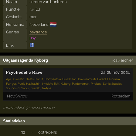
Naam
Jeroen van Lunteren
Functie
DJ
32×
Geslacht
man
🇳🇱
Herkomst
Nederland
Genres
psytrance
psy
Link
Uitgaansagenda Kyborg
ical
·
archief
Psychedelic Rave
za 28 nov 2026
Ajja
,
Alienatic
,
Beats Circuit
,
Bootysattva
,
Buddhaan
,
Daksinamurti
,
Darzid
,
Fluofreax
,
Fungus Funk
,
Hashashin
,
Invisible Ralf
,
Kyborg
,
Pantomiman
,
Phobos
,
Sonic Species
,
Sounds of Snow
,
Starlab
,
Taktyle
Now&Wow
Rotterdam
toon archief, 31 evenementen
Statistieken
32
·
optredens