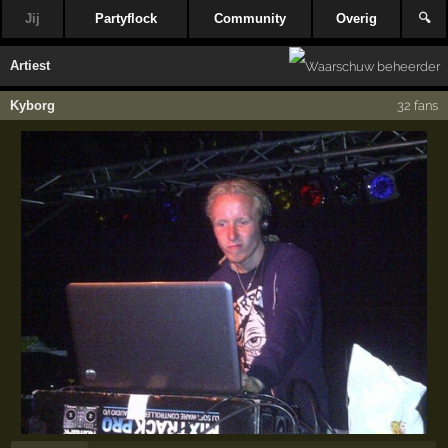
Jij
Partyflock
Community
Overig
🔍
Artiest
Kyborg
32 fans