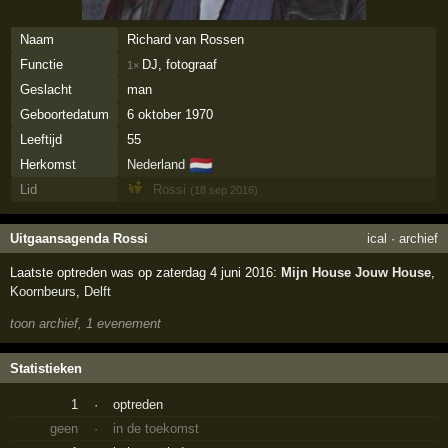
Naam
Richard van Rossen
Functie
DJ, fotograaf
1×
Geslacht
man
Geboortedatum
6 oktober 1970
Leeftijd
55
🇳🇱
Herkomst
Nederland
Lid
Rossi
(18 sep 2016)
Uitgaansagenda Rossi
ical
·
archief
Laatste optreden was op zaterdag 4 juni 2016:
Mijn House Jouw House
,
Koornbeurs
,
Delft
toon archief, 1 evenement
Statistieken
1
·
optreden
geen
·
in de toekomst