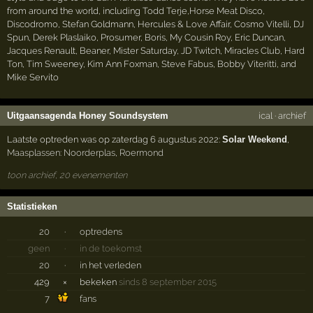
from around the world, including Todd Terje,Horse Meat Disco,
Discodromo, Stefan Goldmann, Hercules & Love Affair, Cosmo Vitelli, DJ
Spun, Derek Plaslaiko, Prosumer, Boris, My Cousin Roy, Eric Duncan,
Jacques Renault, Beaner, Mister Saturday, JD Twitch, Miracles Club, Hard
Ton, Tim Sweeney, Kim Ann Foxman, Steve Fabus, Bobby Viteritti, and
Mike Servito
Uitgaansagenda Honey Soundsystem
ical
·
archief
Laatste optreden was op zaterdag 6 augustus 2022:
Solar Weekend
,
Maasplassen: Noorderplas
,
Roermond
toon archief, 20 evenementen
Statistieken
20
·
optredens
geen
·
in de toekomst
20
·
in het verleden
429
×
bekeken
sinds 8 september 2015
7
fans