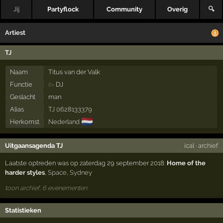
Jij
Partyflock
Community
Overig
🔍
Artiest
TJ
Naam
Titus van der Valk
Functie
DJ
6×
Geslacht
man
Alias
TJ 0628133379
🇳🇱
Herkomst
Nederland
Uitgaansagenda TJ
ical
·
archief
Laatste optreden was op zaterdag 29 september 2018:
Home of the
harder styles
,
Space
,
Sydney
toon archief, 6 evenementen
Statistieken