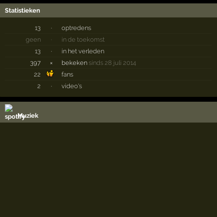
Statistieken
13
·
optredens
geen
·
in de toekomst
13
·
in het verleden
397
×
bekeken
sinds 28 juli 2014
22
fans
2
·
video's
Muziek