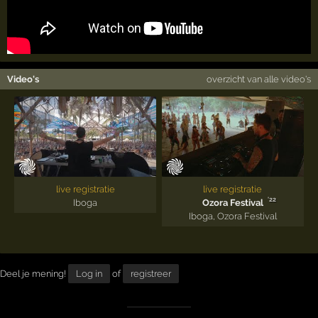
Video's
overzicht van alle video's
live registratie
live registratie
'22
Iboga
Ozora Festival
Iboga
,
Ozora Festival
Deel je mening!
Log in
of
registreer