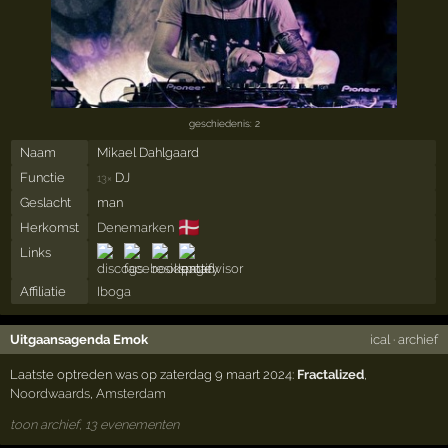
geschiedenis: 2
Naam
Mikael Dahlgaard
Functie
DJ
13×
Geslacht
man
🇩🇰
Herkomst
Denemarken
Links
Affiliatie
Iboga
Uitgaansagenda Emok
ical
·
archief
Laatste optreden was op zaterdag 9 maart 2024:
Fractalized
,
Noordwaards
,
Amsterdam
toon archief, 13 evenementen