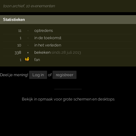
toon archief, 10 evenementen
Statistieken
11
·
optredens
1
·
in de toekomst
10
·
in het verleden
338
×
bekeken
sinds 28 juli 2013
1
fan
Deel je mening!
Log in
of
registreer
Bekijk in opmaak voor grote schermen en desktops