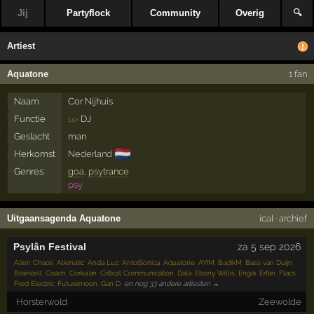
Jij
Partyflock
Community
Overig
🔍
Artiest
Aquatone
1 fan
Naam
Cor Nijhuis
Functie
DJ
14×
Geslacht
man
🇳🇱
Herkomst
Nederland
Genres
goa
,
psytrance
psy
Uitgaansagenda Aquatone
ical
·
archief
Psylân Festival
za 5 sep 2026
Alien Chaos
,
Alienatic
,
Anda Luz
,
AntoiSonica
,
Aquatone
,
AYIM
,
BadikM
,
Bass van Duijn
,
Braincell
,
Coach
,
Corka'an
,
Critical Communication
,
Dala
,
Ebony Willis
,
Engai
,
Erfan
,
Flacs
,
Fred Electric
,
Futuremoon
,
Gan D
,
en nog 33 andere artiesten →
Horsterwold
Zeewolde