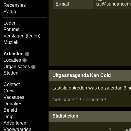
E-mail
kai@sundancemu
Recensies
Radio
Leden
Forums
Verslagen (leden)
Muziek
Artiesten
Locaties
Organisaties
Steden
Uitgaansagenda Kan Cold
Contact
Laatste optreden was op zaterdag 3 
Crew
Vacatures
toon archief, 1 evenement
Donaties
Beleid
Statistieken
Help
Adverteren
Voorwaarden
1
·
op