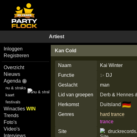
Artiest
Inloggen
Kan Cold
Registreren
Naam
Kai Winter
Overzicht
Nieuws
Functie
DJ
1×
Agenda
Geslacht
man
nu & straks
Lid van groepen
Derb
&
Hennes 
kaart
festivals
🇩🇪
Herkomst
Duitsland
Winacties
WIN
Genres
hard trance
Trends
trance
Foto's
Video's
Site
druckrecords
Interviews