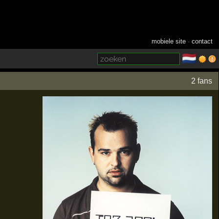
mobiele site
·
contact
🇳🇱
­
2 fans