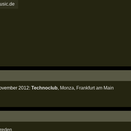
sic.de
november 2012:
Technoclub
,
Monza
,
Frankfurt am Main
treden