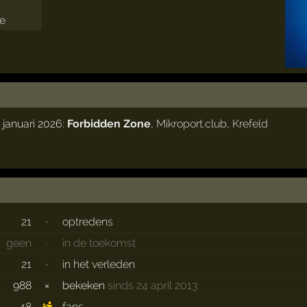
 januari 2026:
Forbidden Zone
,
Mikroport.club
,
Krefeld
21
·
optredens
geen
·
in de toekomst
21
·
in het verleden
988
×
bekeken
sinds 24 april 2013
48
fans