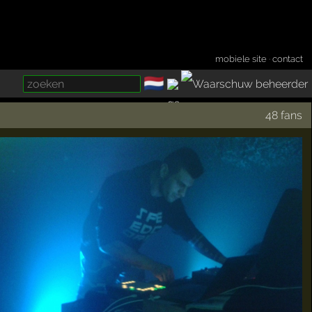
mobiele site
·
contact
🇳🇱
­
48 fans