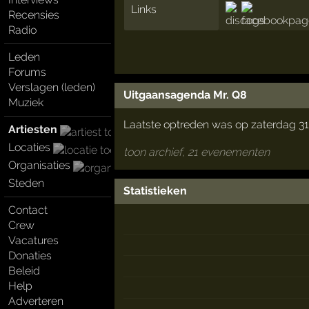
Links
Recensies
Radio
Leden
Forums
Verslagen (leden)
Uitgaansagenda Mr. Q8
Muziek
Laatste optreden was op zaterdag 31
Artiesten
Locaties
toon archief, 21 evenementen
Organisaties
Steden
Statistieken
Contact
Crew
Vacatures
Donaties
Beleid
Help
Adverteren