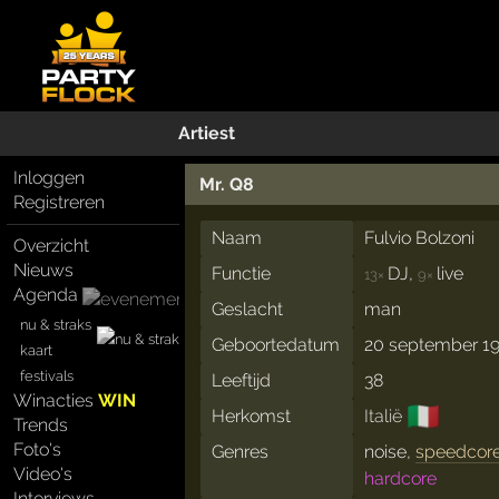
Artiest
Inloggen
Mr. Q8
Registreren
Naam
Fulvio Bolzoni
Overzicht
Nieuws
Functie
DJ,
live
13×
9×
Agenda
Geslacht
man
nu & straks
Geboortedatum
20 september 1
kaart
festivals
Leeftijd
38
Winacties
WIN
🇮🇹
Herkomst
Italië
Trends
Foto's
Genres
noise,
speedcor
Video's
hardcore
Interviews