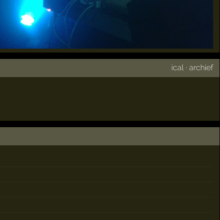
ical
·
archief