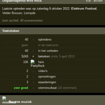
Uitgaansagenda Miss Roza
ical
·
archief
Laatste optreden was op zaterdag 8 oktober 2022:
Elektrum Festival
,
Velder Bossen
,
Liempde
toon archief, 40 evenementen
Statistieken
40
·
optredens
geen
·
in de toekomst
40
·
in het verleden
5243
×
bekeken
sinds 3 april 2013
106
fans
2
·
video's
2
·
opmerkingen
3
·
waarderingen
zeer goed
·
stemresultaat
(10 stemmen)
Recente muziek