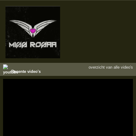
overzicht van alle video's
Recente video's