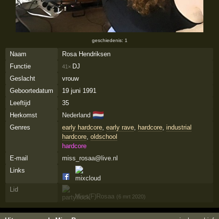
geschiedenis: 1
Naam
Rosa Hendriksen
Functie
DJ
41×
Geslacht
vrouw
Geboortedatum
19 juni 1991
Leeftijd
35
🇳🇱
Herkomst
Nederland
Genres
early hardcore
,
early rave
,
hardcore
,
industrial
hardcore
,
oldschool
hardcore
E-mail
miss_rosaa@live.nl
Links
Lid
Miss(F)Rosaa
(6 mrt 2020)