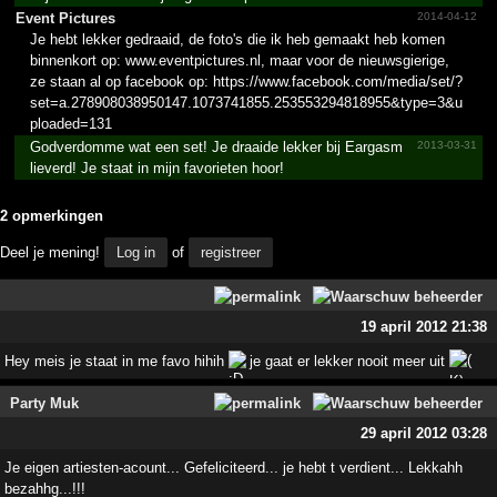
Event Pictures
2014-04-12
Je hebt lekker gedraaid, de foto's die ik heb gemaakt heb komen
binnenkort op: www.eventpictures.nl, maar voor de nieuwsgierige,
ze staan al op facebook op: https://www.facebook.com/media/set/?
set=a.278908038950147.1073741855.253553294818955&type=3&u
ploaded=131
Godverdomme wat een set! Je draaide lekker bij Eargasm
2013-03-31
lieverd! Je staat in mijn favorieten hoor!
2 opmerkingen
Deel je mening!
Log in
of
registreer
19 april 2012 21:38
Hey meis je staat in me favo hihih
je gaat er lekker nooit meer uit
Party Muk
29 april 2012 03:28
Je eigen artiesten-acount... Gefeliciteerd... je hebt t verdient... Lekkahh
bezahhg...!!!