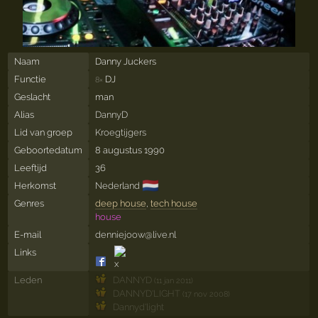
Naam
Danny Juckers
Functie
DJ
8×
Geslacht
man
Alias
DannyD
Lid van groep
Kroegtijgers
Geboortedatum
8 augustus 1990
Leeftijd
36
🇳🇱
Herkomst
Nederland
Genres
deep house
,
tech house
house
E-mail
denniejoow@live.nl
Links
Leden
DANNYD
(11 jan 2011)
DANNYD'LIGHT
(17 nov 2008)
Dannyd'light