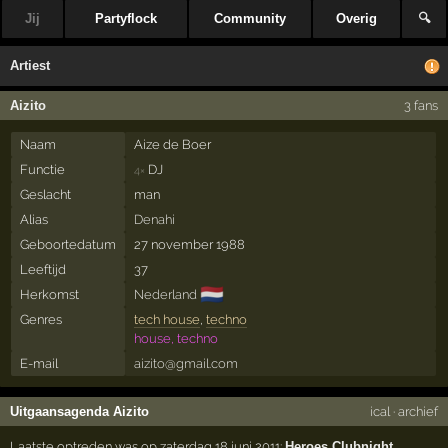
Jij
Partyflock
Community
Overig
🔍
Artiest
Aizito
3 fans
Naam
Aize de Boer
Functie
DJ
4×
Geslacht
man
Alias
Denahi
Geboortedatum
27 november 1988
Leeftijd
37
🇳🇱
Herkomst
Nederland
Genres
tech house
,
techno
house, techno
E-mail
aizito@gmail.com
Uitgaansagenda Aizito
ical
·
archief
Laatste optreden was op zaterdag 18 juni 2011:
Heroes Clubnight
,