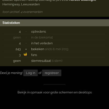
Hemingway
,
Leeuwarden
toon archief, 4 evenementen
Statistieken
4
·
optredens
geen
·
in de toekomst
4
·
in het verleden
243
×
bekeken
sinds 6 mei 2013
3
fans
geen
stemresultaat
(1 stem)
Deel je mening!
Log in
of
registreer
Bekijk in opmaak voor grote schermen en desktops