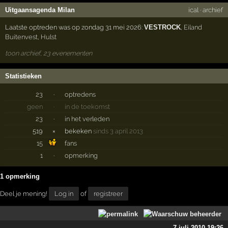
Uitgaansagenda Milan
ical
·
archief
Laatste optreden was op zondag 31 mei 2026:
VESTROCK
,
Eiland
Buitenvest
,
Hulst
toon archief, 23 evenementen
Statistieken
23
·
optredens
geen
·
in de toekomst
23
·
in het verleden
519
×
bekeken
sinds 3 april 2013
15
fans
1
·
opmerking
1 opmerking
Deel je mening!
Log in
of
registreer
7 juli 2010 19:26