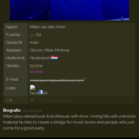
Naam
Milan van den Horn
Functie
DJ
24×
Geslacht
man
Aliassen
Gloom
,
Milan Minimal
🇳🇱
Herkomst
Nederland
Genres
techno
techno
E-mail
?
milan@compoundmusic.com
Links
Lid
DJ Milan
(3 apr 2025)
Biografie
·
16 maart 2012
Milan plays deephouse & techhouse with drive, mixing hits with unknown
material he tries to create a bridge for music lovers and people who just
come for a good party.