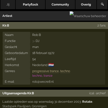
Jij
Partyflock
Community
Overig
🔍
Artiest
Kir.B
2 fans
Naam
Rob B
Functie
DJ
3×
Geslacht
man
Geboortedatum
18 februari 1972
Leeftijd
54
🇳🇱
Herkomst
Nederland
Genres
progressive trance
,
techno
techno, trance
E-mail
rob@wecre8.nl
Uitgaansagenda Kir.B
ical
·
archief
Laatste optreden was op woensdag 31 december 2003:
Rotate
,
Stadspark Paviljoen
,
Groningen