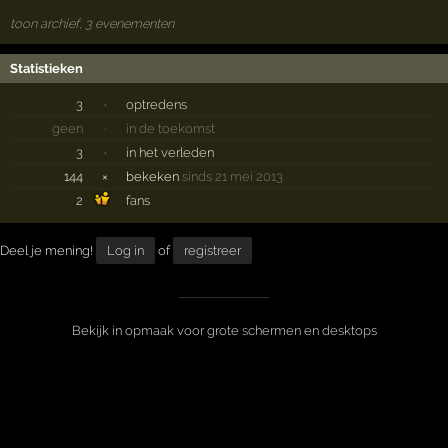
toon archief, 3 evenementen
Statistieken
3
·
optredens
geen
·
in de toekomst
3
·
in het verleden
144
×
bekeken
sinds 21 mei 2013
2
fans
Deel je mening!
Log in
of
registreer
Bekijk in opmaak voor grote schermen en desktops