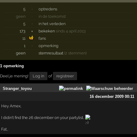
5
·
optredens
geen
·
in de toekomst
5
·
in het verleden
173
×
bekeken
sinds 4 april 2013
11
fans
1
·
opmerking
geen
stemresultaat
(2 stemmen)
1 opmerking
Deel je mening!
Log in
of
registreer
Stranger_toyou
16 december 2009 00:11
Hey Amex,
I didin't find the 26 december on your partylist..
Fat,.