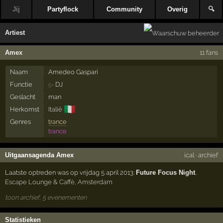
Jij
Partyflock
Community
Overig
🔍
Artiest
Amex
11 fans
Naam
Amedeo Gaspari
Functie
DJ
5×
Geslacht
man
🇮🇹
Herkomst
Italië
Genres
trance
trance
Uitgaansagenda Amex
ical
·
archief
Laatste optreden was op vrijdag 5 april 2013:
Future Focus Night
,
Escape Lounge & Caffé
,
Amsterdam
toon archief, 5 evenementen
Statistieken