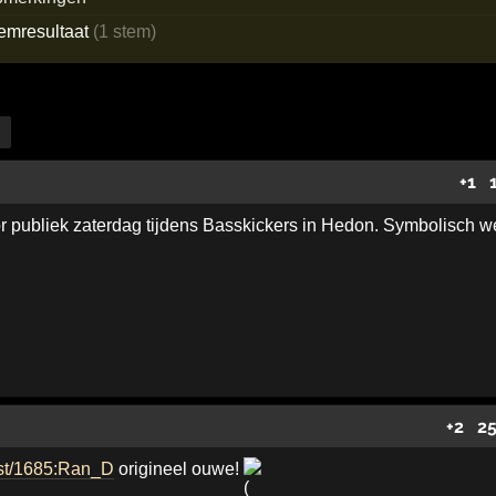
temresultaat
(1 stem)
+1
r publiek zaterdag tijdens Basskickers in Hedon. Symbolisch wel
+2
25
rtist/1685:Ran_D
origineel ouwe!