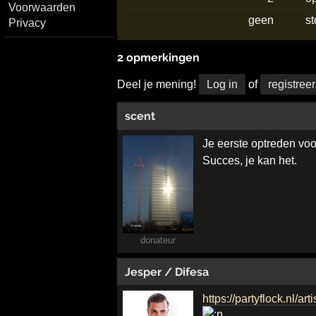
Voorwaarden
geen
s
Privacy
2 opmerkingen
Deel je mening!
Log in
of
registreer
scent
Je eerste optreden voo
Succes, je kan het.
donateur
Jesper / Difesa
https://partyflock.nl/a
..