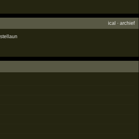
ical
·
archief
stellaun