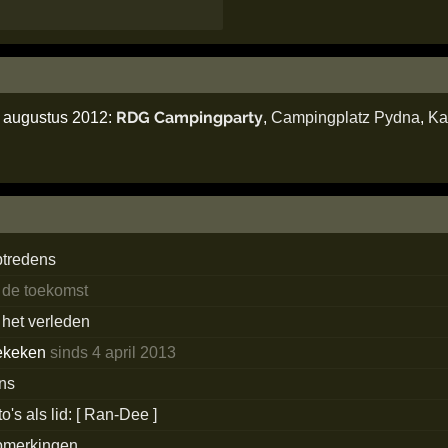
RDG Campingparty
2 augustus 2012:
,
Campingplatz Pydna
,
Ka
ptredens
 de toekomst
 het verleden
ekeken
sinds 4 april 2013
ans
to's als lid: [ Ran-Dee ]
pmerkingen