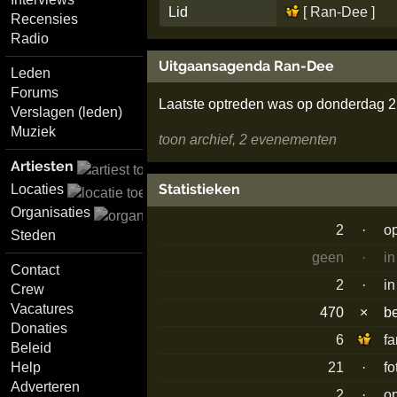
Lid
[ Ran-Dee ]
Recensies
Radio
Uitgaansagenda Ran-Dee
Leden
Forums
Laatste optreden was op donderdag 
Verslagen (leden)
Muziek
toon archief, 2 evenementen
Artiesten
Statistieken
Locaties
Organisaties
2
·
o
Steden
geen
·
in
Contact
2
·
in
Crew
Vacatures
470
×
b
Donaties
6
f
Beleid
Help
21
·
fo
Adverteren
2
·
o