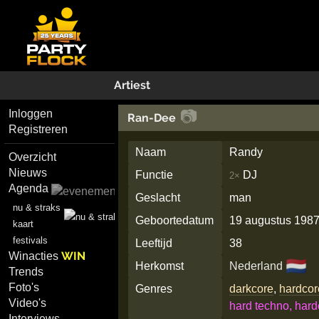
Artiest
📷
Inloggen
Ran-Dee
Registreren
Naam
Randy
Overzicht
Nieuws
Functie
DJ
2×
Agenda
Geslacht
man
nu & straks
Geboortedatum
19 augustus 198
kaart
festivals
Leeftijd
38
WIN
Winacties
🇳🇱
Herkomst
Nederland
Trends
Foto's
Genres
darkcore
,
hardcor
Video's
hard techno, hard
Interviews