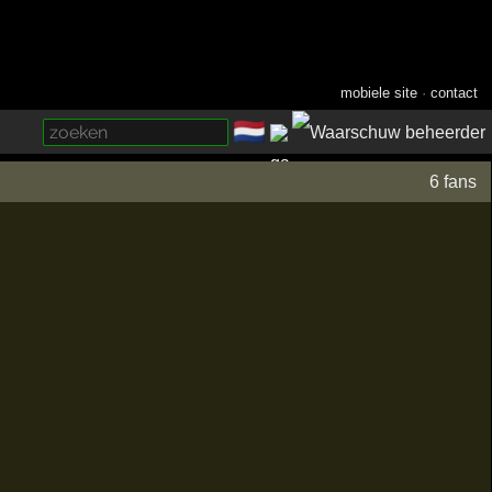
mobiele site
·
contact
🇳🇱
­
6 fans