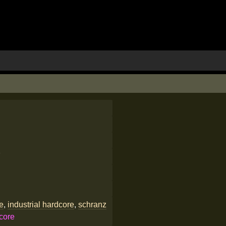
7
e
,
industrial hardcore
,
schranz
core