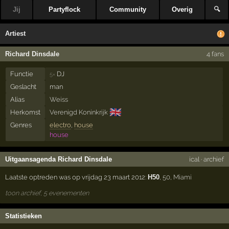
Jij
Partyflock
Community
Overig
🔍
Artiest
Richard Dinsdale
4 fans
Functie
DJ
5×
Geslacht
man
Alias
Weiss
🇬🇧
Herkomst
Verenigd Koninkrijk
Genres
electro
,
house
house
Uitgaansagenda Richard Dinsdale
ical
·
archief
Laatste optreden was op vrijdag 23 maart 2012:
H50
,
50
,
Miami
toon archief, 5 evenementen
Statistieken