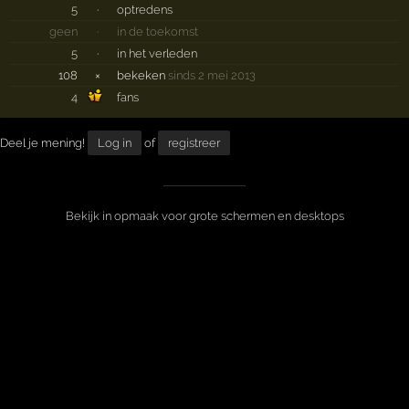
5
·
optredens
geen
·
in de toekomst
5
·
in het verleden
108
×
bekeken
sinds 2 mei 2013
4
fans
Deel je mening!
Log in
of
registreer
Bekijk in opmaak voor grote schermen en desktops