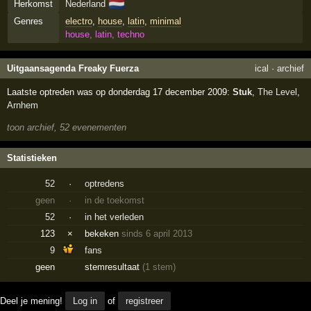
🇳🇱
Herkomst
Nederland
Genres
electro
,
house
,
latin
,
minimal
house, latin, techno
Uitgaansagenda Freaky Fuerza
ical
·
archief
Laatste optreden was op donderdag 17 december 2009:
Stuk
,
The Level
,
Arnhem
toon archief, 52 evenementen
Statistieken
52
·
optredens
geen
·
in de toekomst
52
·
in het verleden
123
×
bekeken
sinds 6 april 2013
9
fans
geen
stemresultaat
(1 stem)
Deel je mening!
Log in
of
registreer