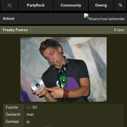
Jij
Partyflock
Community
Overig
🔍
Artiest
Freaky Fuerza
—
9 fans
Functie
DJ
52×
Geslacht
man
Gestopt
ja