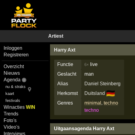
Artiest
Inloggen
Harry Axt
Registreren
Functie
live
6×
Overzicht
Nieuws
Geslacht
man
Agenda
Alias
Daniel Steinberg
nu & straks
🇩🇪
Herkomst
Duitsland
kaart
festivals
Genres
minimal
,
techno
Winacties
WIN
techno
Trends
Foto's
Video's
Uitgaansagenda Harry Axt
Interviews