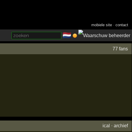
mobiele site
·
contact
🇳🇱
­
77 fans
ical
·
archief