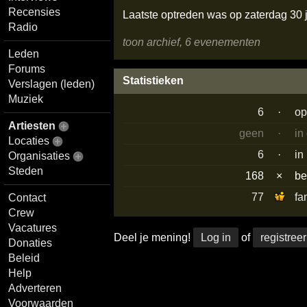
Recensies
Laatste optreden was op zaterdag 30 
Radio
toon archief, 6 evenementen
Leden
Forums
Statistieken
Verslagen (leden)
Muziek
6
·
op
Artiesten
geen
·
in
Locaties
6
·
in
Organisaties
Steden
168
×
b
77
fa
Contact
Crew
Vacatures
Deel je mening!
Log in
of
registreer
Donaties
Beleid
Help
Adverteren
Voorwaarden