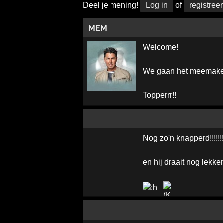
Deel je mening!
Log in
of
registreer
MEM
Welcome!
We gaan het meemaken
Topperrr!!
Nog zo'n knapperd!!!!!!!
en hij draait nog lekker