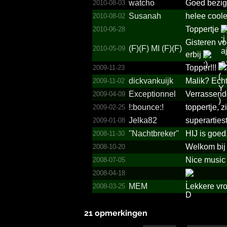
watcho
Goed bezig.
2010-08-03
Susanah
helee coole,
2010-08-02
Toppertje
2010-06-28
Gisteren voo
(F)(F) MI (F)(F)
2010-05-09
erbij
Topper!!!
2009-11-23
dickvankuijk
Malik? Echt
2009-11-02
Exceptionnel
Verrassende
2009-04-09
!:bounce:!
toppertje, zi
2009-02-25
Jelka82
superarties
2009-01-08
''Nach­tbreke­r''
HIJ is goed
2008-11-30
Welkom bij d
2008-10-20
Nice music
2008-07-05
2008-04-18
MEM
Lekkere vro
2008-03-25
21 opmerkingen