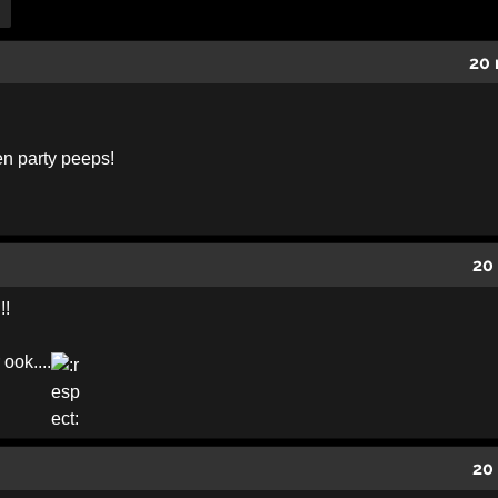
20 
 party peeps!
20
!!
 ook....
20