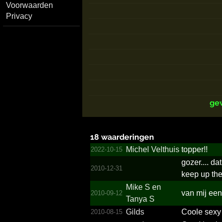
Voorwaarden
Privacy
ge
18 waarderingen
Michel Velthuis
topper!!
2022-10-15
gozer.... da
2010-12-31
keep up th
Mike S en
van mij ee
2010-09-12
Tanya S
Gilds
Coole sexy
2010-08-15