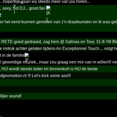
..hopenlijk gaan wij steeds meer van jou horen...
 sexy, hot DJ... groot fan
r het eerst kunnen genieten van z'n draaikunsten en ik was gelijk
 RETE-goed gedraaid, zag hem @ Salinas on Tour, 31-8-'09 Blo
 indruk achter gelaten tijdens An Exceptionnel Touch.... volgt
t in de familie
t! geweldige muziek...maar zou graag een mix van m willen!!! ner
, HIJ wordt steeds beter en binnenkort is HIJ de beste
jpromotion.nl !!! Let's kick some ass!!!
lijke sound!