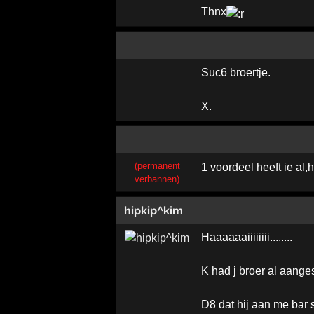
Thnx
Suc6 broertje.
X.
(permanent
1 voordeel heeft ie al
verbannen)
hipkip^kim
Haaaaaaiiiiiiii........
K had j broer al aang
D8 dat hij aan me bar 