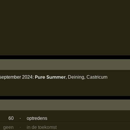
Pure Summer
 september 2024:
,
Deining
,
Castricum
60
·
optredens
geen
·
in de toekomst