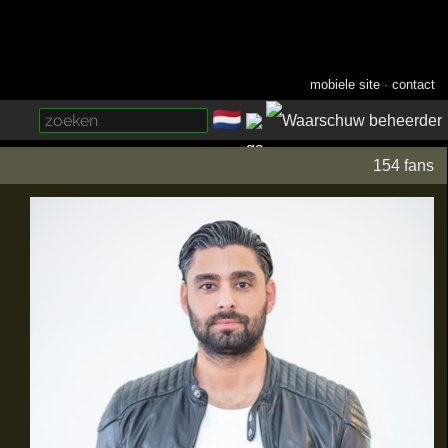
mobiele site
·
contact
🇳🇱
­
154 fans