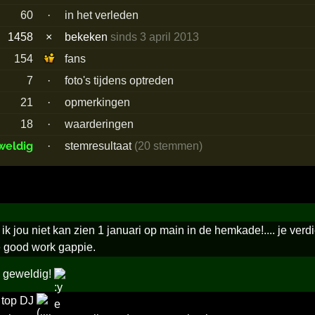
60
·
in het verleden
1458
×
bekeken
sinds 3 april 2013
154
fans
7
·
foto's tijdens optreden
21
·
opmerkingen
18
·
waarderingen
weldig
·
stemresultaat
(20 stemmen)
t ik jou niet kan zien 1 januari op main in de hemkade!.... je verd
e good work gappie.
n geweldig!
 top DJ