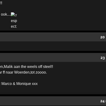
!!
 ook....
20
23
Malik aan the weels off steel!!
 ff naar Woerden,tot zoooo.
z Marco & Monique xxx
24