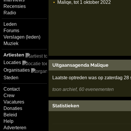
Maliqe, tot 1 oktober 2022
Recensies
Radio
Leden
Forums
Verslagen (leden)
Muziek
Artiesten
Locaties
Uitgaansagenda Malique
Organisaties
Laatste optreden was op zaterdag 28
Steden
Contact
toon archief, 60 evenementen
Crew
Vacatures
Statistieken
Donaties
Beleid
Help
Adverteren