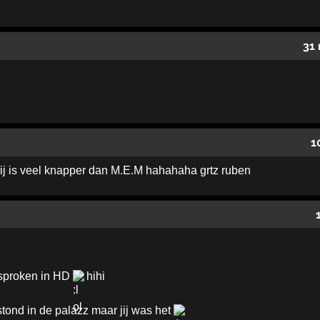
31
1
,hij is veel knapper dan M.E.M hahahaha grtz ruben
esproken in HD
hihi
stond in de palazz maar jij was het