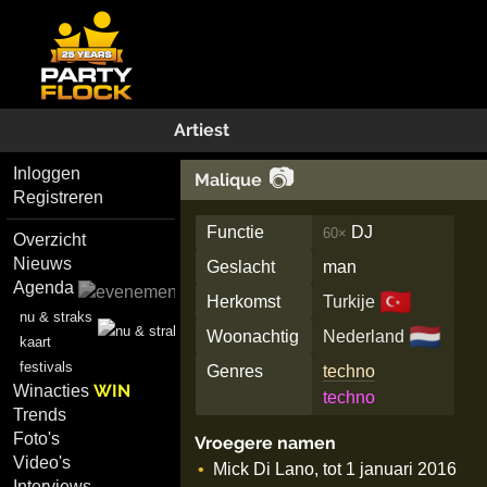
Artiest
📷
Inloggen
Malique
Registreren
Functie
DJ
60×
Overzicht
Nieuws
Geslacht
man
Agenda
🇹🇷
Herkomst
Turkije
nu & straks
🇳🇱
Woonachtig
Nederland
kaart
festivals
Genres
techno
WIN
Winacties
techno
Trends
Foto's
Vroegere namen
Video's
Mick Di Lano, tot 1 januari 2016
Interviews