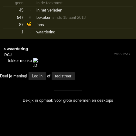
geen
·
in de toekomst
45
·
in het verleden
547
×
bekeken
sinds 15 april 2013
87
fans
1
·
waardering
1 waardering
RCJ
2006-12-19
lekker menke
Deel je mening!
Log in
of
registreer
Bekijk in opmaak voor grote schermen en desktops