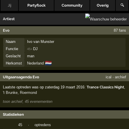
Jij
Partyflock
Community
Overig
🔍
Artiest
Evo
87 fans
Naam
Ivo van Munster
Functie
DJ
45×
Geslacht
man
🇳🇱
Herkomst
Nederland
Uitgaansagenda Evo
ical
·
archief
Laatste optreden was op zaterdag 19 maart 2016:
Trance Classics Night
,
't Brunke
,
Roermond
toon archief, 45 evenementen
Statistieken
45
·
optredens