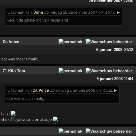
29 december 2007 22:30
Uitspraak
van
.John
op vrijdag 28 december 2007 om 20:34:
▶
veruit de zatste mc van nederland
Da Voice
6 januari 2008 04:12
dat was maar 1 malig..
71 Kilo Tom
9 januari 2008 11:04
Uitspraak
van
Da Voice
op zondag 6 januari 2008 om 04:12:
▶
dat was maar 1 malig..
haha
shokk is gewoon 1 en al adje