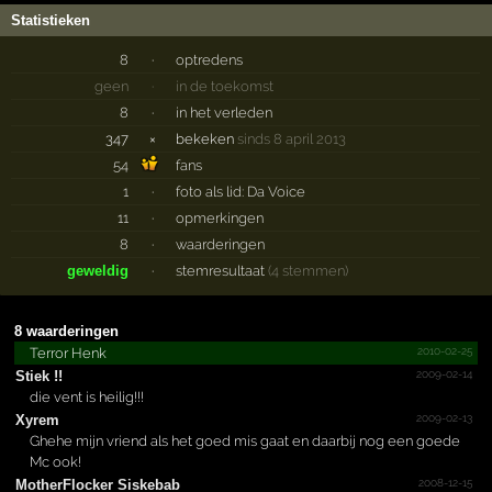
Statistieken
8
·
optredens
geen
·
in de toekomst
8
·
in het verleden
347
×
bekeken
sinds 8 april 2013
54
fans
1
·
foto als lid: Da Voice
11
·
opmerkingen
8
·
waarderingen
geweldig
·
stemresultaat
(4 stemmen)
8 waarderingen
2010-02-25
Terror Henk
2009-02-14
Stiek !!
die vent is heilig!!!
2009-02-13
Xyrem
Ghehe mijn vriend als het goed mis gaat en daarbij nog een goede
Mc ook!
2008-12-15
Mother­Flocke­r Siskebab