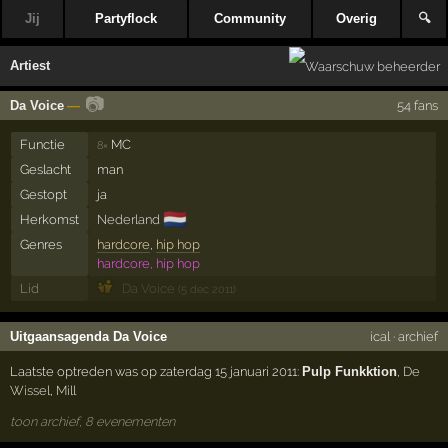
Jij
Partyflock
Community
Overig
🔍
Artiest
📷
Da Voice
—
54 fans
Functie
MC
8×
Geslacht
man
Gestopt
ja
🇳🇱
Herkomst
Nederland
Genres
hardcore
,
hip hop
hardcore, hip hop
Lid
Da Voice
(5 dec 2011)
Uitgaansagenda Da Voice
ical
·
archief
Laatste optreden was op zaterdag 15 januari 2011:
Pulp Funkktion
,
De
Wissel
,
Mill
toon archief, 8 evenementen