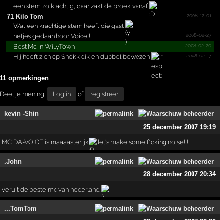
een stem zo krachtig, daar zakt de broek vanaf
2008-12-01
71 Kilo Tom
Wat een krachtige stem heeft die gast
2008-02-27
netjes gedaan hoor Voice!!
2008-02-20
Best Mc In WillyTown
2008-02-17
Hij heeft zich op Shokk dik en dubbel bewezen
11 opmerkingen
Deel je mening!
Log in
of
registreer
kevin -Shin
25 december 2007 19:19
MC DA-VOICE is maaaasterlijk
let's make some f*cking noise!!!
.John
28 december 2007 20:34
veruit de beste mc van nederland
...TomTom