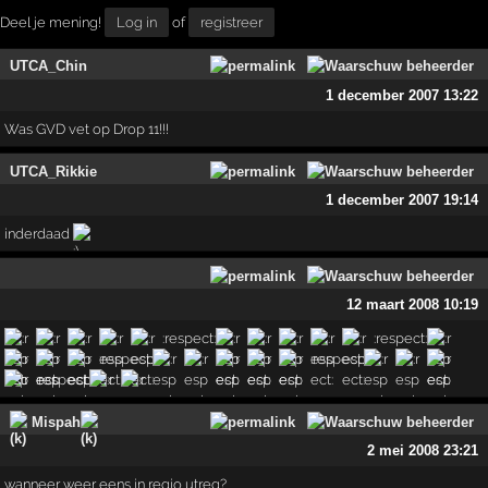
Deel je mening!
Log in
of
registreer
UTCA_Chin
1 december 2007 13:22
Was GVD vet op Drop 11!!!
UTCA_Rikkie
1 december 2007 19:14
inderdaad
12 maart 2008 10:19
:resp­ect:
:­respect:
:respe­ct:
:r­espect:
:respec­t:
Mispah
2 mei 2008 23:21
wanneer weer eens in regio utreg?