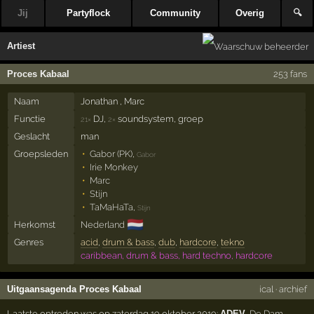
Jij
Partyflock
Community
Overig
🔍
Artiest
Proces Kabaal
253 fans
Naam
Jonathan , Marc
Functie
DJ,
soundsystem, groep
21×
2×
Geslacht
man
Groepsleden
Gabor (PK)
,
Gabor
Irie Monkey
Marc
Stijn
TaMaHaTa
,
Stijn
🇳🇱
Herkomst
Nederland
Genres
acid
,
drum & bass
,
dub
,
hardcore
,
tekno
caribbean, drum & bass, hard techno, hardcore
Uitgaansagenda Proces Kabaal
ical
·
archief
Laatste optreden was op zaterdag 19 oktober 2019:
ADEV
,
De Dam
,