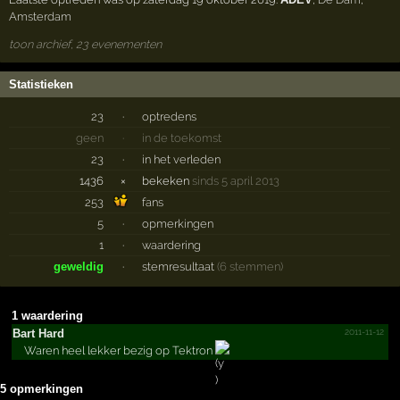
Amsterdam
toon archief, 23 evenementen
Statistieken
23
·
optredens
geen
·
in de toekomst
23
·
in het verleden
1436
×
bekeken
sinds 5 april 2013
253
fans
5
·
opmerkingen
1
·
waardering
geweldig
·
stemresultaat
(6 stemmen)
1 waardering
2011-11-12
Bart Hard
Waren heel lekker bezig op Tektron
5 opmerkingen