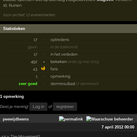
16
,
Ruinen
toon archief, 17 evenementen
Statistieken
17
·
optredens
geen
·
in de toekomst
17
·
in het verleden
452
×
bekeken
sinds 19 mei 2013
43
fans
1
·
opmerking
zeer goed
·
stemresultaat
(7 stemmen)
1 opmerking
Deel je mening!
Log in
of
registreer
peewijdbeens
7 april 2012 00:00
a.k.a. The Movement?