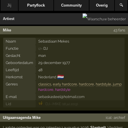
Jij
Partyflock
Community
Overig
🔍
Artiest
Mike
43 fans
Naam
Sebastiaan Mekes
Functie
DJ
17×
Geslacht
man
Geboortedatum
29 december 1977
Leeftijd
48
🇳🇱
Herkomst
Nederland
Genres
classics
,
early hardcore
,
hardcore
,
hardstyle
,
jump
hardcore, hardstyle
E-mail
sebaskasteel@hotmail.com
Lid
DJ--MIKE
(18 jul 2013)
Uitgaansagenda Mike
ical
·
archief
Laatste optreden was op zaterdag 1 augustus 2026:
Slagtvelt
,
Vledders