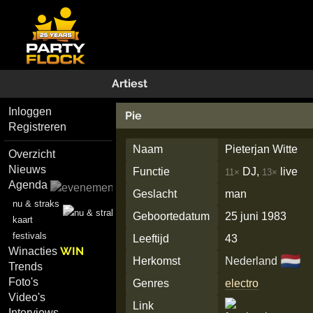
Artiest
Inloggen
Pie
Registreren
Naam
Pieterjan Witte
Overzicht
Nieuws
Functie
DJ,
live
11×
13×
Agenda
Geslacht
man
nu & straks
Geboortedatum
25 juni 1983
kaart
festivals
Leeftijd
43
WIN
Winacties
🇳🇱
Herkomst
Nederland
Trends
Foto's
Genres
electro
Video's
Link
Interviews