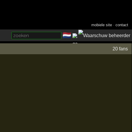
mobiele site
·
contact
🇳🇱
­
20 fans