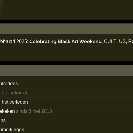
Celebrating Black Art Weekend
februari 2025:
,
CULT=US
,
R
ptredens
n de toekomst
n het verleden
ekeken
sinds 3 mei 2013
ans
pmerkingen