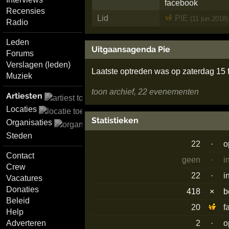
Recensies
Lid
PlE
(11 jun 2018)
Radio
Leden
Uitgaansagenda Pie
Forums
Verslagen (leden)
Laatste optreden was op zaterdag 15 
Muziek
toon archief, 22 evenementen
Artiesten
Locaties
Statistieken
Organisaties
Steden
22
·
o
Contact
geen
·
i
Crew
22
·
i
Vacatures
Donaties
418
×
b
Beleid
20
f
Help
Adverteren
2
·
o