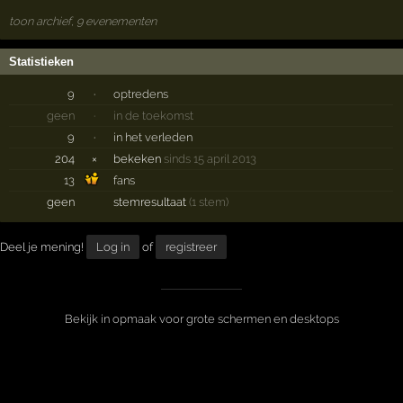
toon archief, 9 evenementen
Statistieken
9
·
optredens
geen
·
in de toekomst
9
·
in het verleden
204
×
bekeken
sinds 15 april 2013
13
fans
geen
stemresultaat
(1 stem)
Deel je mening!
Log in
of
registreer
Bekijk in opmaak voor grote schermen en desktops