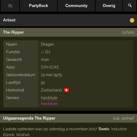
Jij
Partyflock
Community
Overig
🔍
Artiest
The Ripper
13 fans
Naam
Dragan
Functie
DJ
9×
Geslacht
man
Alias
S.P.H.E.R.E.
Geboortedatum
13 mei 1975
Leeftijd
51
🇨🇭
Herkomst
Zwitserland
Genres
hardstyle
hardstyle
Uitgaansagenda The Ripper
ical
·
archief
Laatste optreden was op zaterdag 4 november 2017:
Sonic
,
Industrie
Bännli
,
Wolfwil