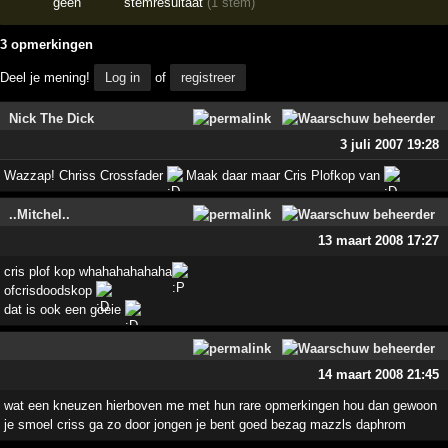
geen
stemresultaat
(1 stem)
3 opmerkingen
Deel je mening!
Log in
of
registreer
Nick The Dick
3 juli 2007 19:28
Wazzap! Chriss Crossfader
Maak daar maar Cris Plofkop van
..Mitchel..
13 maart 2008 17:27
cris plof kop whahahahahaha
ofcrisdoodskop
dat is ook een goeie
14 maart 2008 21:45
wat een kneuzen hierboven me met hun rare opmerkingen hou dan gewoon
je smoel criss ga zo door jongen je bent goed bezag mazzls daphrom