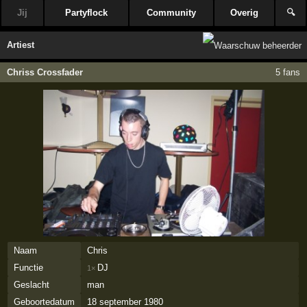
Jij
Partyflock
Community
Overig
🔍
Artiest
Chriss Crossfader
5 fans
Naam
Chris
Functie
DJ
1×
Geslacht
man
Geboortedatum
18 september 1980