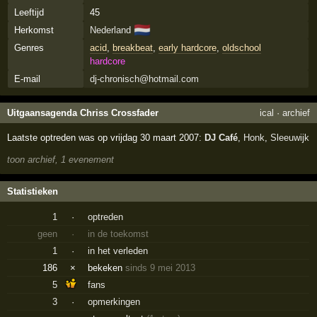
Leeftijd
45
🇳🇱
Herkomst
Nederland
Genres
acid
,
breakbeat
,
early hardcore
,
oldschool
hardcore
E-mail
dj-chronisch@hotmail.com
Uitgaansagenda Chriss Crossfader
ical
·
archief
Laatste optreden was op vrijdag 30 maart 2007:
DJ Café
,
Honk
,
Sleeuwijk
toon archief, 1 evenement
Statistieken
1
·
optreden
geen
·
in de toekomst
1
·
in het verleden
186
×
bekeken
sinds 9 mei 2013
5
fans
3
·
opmerkingen