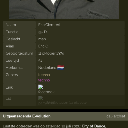
Naam
Eric Clement
Functie
DJ
95×
Geslacht
man
Alias
Eric C
Geboortedatum
11 oktober 1974
Leeftijd
51
🇳🇱
Herkomst
Nederland
Genres
techno
techno
Link
Lid
DJ E-Volution
(22 okt 2011)
Uitgaansagenda E-volution
ical
·
archief
Laatste optreden was op zaterdag 18 juli 2026:
City of Dance
,