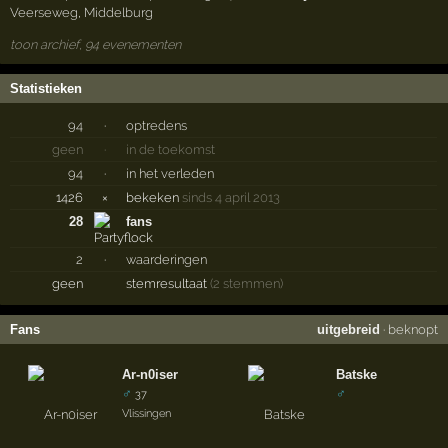
Veerseweg
,
Middelburg
toon archief, 94 evenementen
Statistieken
94
·
optredens
geen
·
in de toekomst
94
·
in het verleden
1426
×
bekeken
sinds 4 april 2013
28
fans
2
·
waarderingen
geen
stemresultaat
(2 stemmen)
Fans
uitgebreid
·
beknopt
Ar-n0iser
Batske
♂
♂
37
Vlissingen