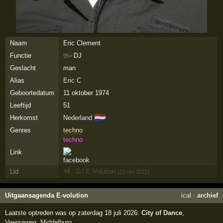
Naam
Eric Clement
Functie
DJ
95×
Geslacht
man
Alias
Eric C
Geboortedatum
11 oktober 1974
Leeftijd
51
🇳🇱
Herkomst
Nederland
Genres
techno
techno
Link
Lid
DJ E-Volution
(22 okt 2011)
Uitgaansagenda E-volution
ical
·
archief
Laatste optreden was op zaterdag 18 juli 2026:
City of Dance
,
Veerseweg
,
Middelburg