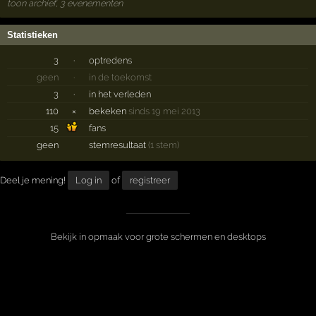
toon archief, 3 evenementen
Statistieken
3
·
optredens
geen
·
in de toekomst
3
·
in het verleden
110
×
bekeken
sinds 19 mei 2013
15
fans
geen
stemresultaat
(1 stem)
Deel je mening!
Log in
of
registreer
Bekijk in opmaak voor grote schermen en desktops