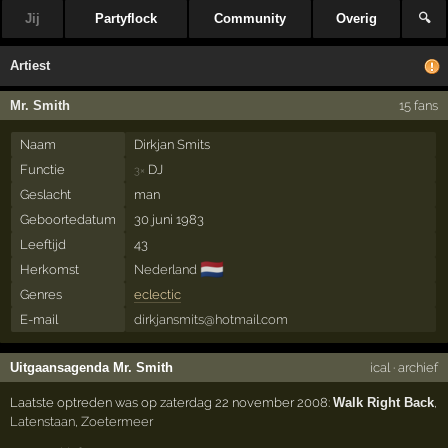
Jij
Partyflock
Community
Overig
🔍
Artiest
Mr. Smith
15 fans
Naam
Dirkjan Smits
Functie
DJ
3×
Geslacht
man
Geboortedatum
30 juni 1983
Leeftijd
43
🇳🇱
Herkomst
Nederland
Genres
eclectic
E-mail
dirkjansmits@hotmail.com
Uitgaansagenda Mr. Smith
ical
·
archief
Laatste optreden was op zaterdag 22 november 2008:
Walk Right Back
,
Latenstaan
,
Zoetermeer