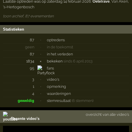
Laatste optreden was op zaterdag 14 februari 2026:
Oetelrave
,
Van Aken
,
's-Hertogenbosch
toon archief, 87 evenementen
Statistieken
87
·
optredens
geen
·
in de toekomst
87
·
in het verleden
1834
×
bekeken
sinds 6 april 2013
95
fans
3
·
video's
1
·
opmerking
4
·
waarderingen
geweldig
·
stemresultaat
(6 stemmen)
overzicht van alle video's
Recente video's