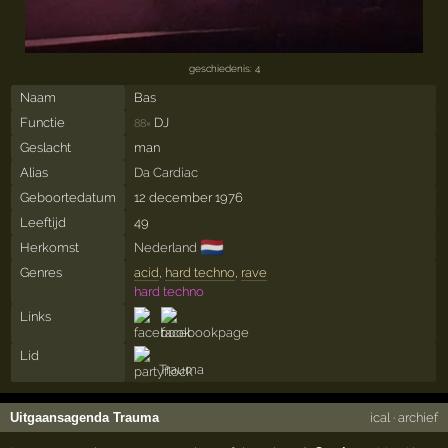
geschiedenis: 4
Naam
Bas
Functie
DJ
88×
Geslacht
man
Alias
Da Cardiac
Geboortedatum
12 december 1976
Leeftijd
49
🇳🇱
Herkomst
Nederland
Genres
acid
,
hard techno
,
rave
hard techno
Links
Lid
Trauma
Uitgaansagenda Trauma
ical
·
archief