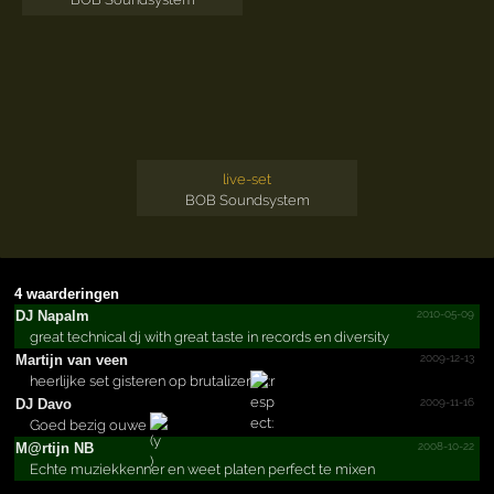
live-set
BOB Soundsystem
4 waarderingen
2010-05-09
DJ Napalm
great technical dj with great taste in records en diversity
2009-12-13
Martijn van veen
heerlijke set gisteren op brutalizer
2009-11-16
DJ Davo
Goed bezig ouwe
2008-10-22
M@rtijn NB
Echte muziekkenner en weet platen perfect te mixen