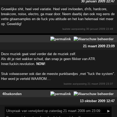
30 januari 2009 22:47
Gruwelijke shit, heel veel variatie. Heel veel invloeden, d'n'b, hardcore,
breakcore, noise, electro, ga maar door. Neem daarbij dan ook nog eens de
vette gitaarsamples en de fuck you attitude en het kan helemaal niet meer
op. Geweldig!
laatste aanpassing
30 januari 2009 22:49
21 maart 2009 23:09
Deze muziek gaat veel verder dat de muziek zelf.
Als dit je niet wakker schud, dan snap je geen flikker van ATR.
Inner.fuckin.revolution.
NOW
!
Stuk volwassener ook dan de meeste punkbandjes ,met "fuck the system".
Hier word je verteld WAAROM....
laatste aanpassing
21 maart 2009 23:37
40sekonden
13 oktober 2009 12:47
Uitspraak
van verwijderd op zaterdag 21 maart 2009 om 23:09:
▶