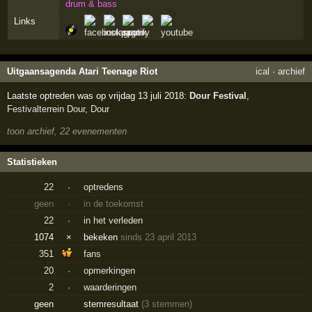
drum & bass
Links
Uitgaansagenda Atari Teenage Riot
ical
·
archief
Laatste optreden was op vrijdag 13 juli 2018:
Dour Festival
,
Festivalterrein Dour
,
Dour
toon archief, 22 evenementen
Statistieken
22
·
optredens
geen
·
in de toekomst
22
·
in het verleden
1074
×
bekeken
sinds 23 april 2013
351
fans
20
·
opmerkingen
2
·
waarderingen
geen
stemresultaat
(3 stemmen)