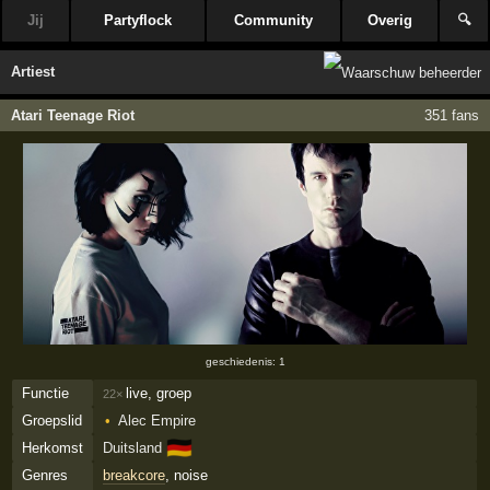
Jij
Partyflock
Community
Overig
🔍
Artiest
Atari Teenage Riot
351 fans
geschiedenis: 1
Functie
live, groep
22×
Groepslid
Alec Empire
🇩🇪
Herkomst
Duitsland
Genres
breakcore
, noise