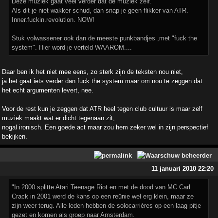
Deze muziek gaat veel verder dat de muziek zelf.
Als dit je niet wakker schud, dan snap je geen flikker van ATR.
Inner.fuckin.revolution. NOW!
Stuk volwassener ook dan de meeste punkbandjes ,met "fuck the
system". Hier word je verteld WAAROM....
Daar ben ik het niet mee eens, zo sterk zijn de teksten nou niet,
ja het gaat iets verder dan fuck the system maar om nou te zeggen dat
het echt argumenten levert, nee.
Voor de rest kun je zeggen dat ATR heel tegen club cultuur is maar zelf
muziek maakt wat er dicht tegenaan zit,
nogal ironisch. Een goede act maar zou hem zeker wel in zijn perspectief
bekijken.
11 januari 2010 22:20
"In 2000 splitte Atari Teenage Riot en met de dood van MC Carl
Crack in 2001 werd de kans op een reünie wel erg klein, maar ze
zijn weer terug. Alle leden hebben de solocarrières op een laag pitje
gezet en komen als groep naar Amsterdam.