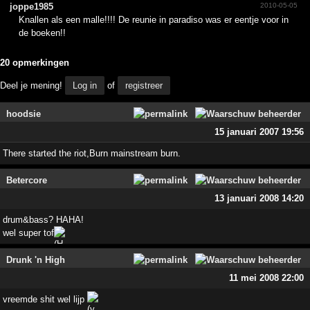
joppe1985
2010-05-05
Knallen als een malle!!!! De reunie in paradiso was er eentje voor in
de boeken!!
20 opmerkingen
Deel je mening!
Log in
of
registreer
hoodsie
15 januari 2007 19:56
There started the riot,Burn mainstream burn.
Betercore
13 januari 2008 14:20
drum&bass? HAHA!
wel super tof
Drunk 'n High
11 mei 2008 22:00
vreemde shit wel lijp