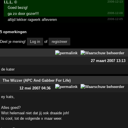
I.L.L. ©
2006-12-13
Goed bezig!
ga zo door gozer!!!
2006-12-08
altijd lekker ragwerk afleveren
2006-12-05
5 opmerkingen
Deel je mening!
Log in
of
registreer
27 maart 2007 13:13
de kater
The Wizzer (APC And Gabber For Life)
12 mei 2007 04:36
ey kats,
Alles goed?
Wist helemaal niet dat jij ook draaide joh!
Is cool, tot de volgende x maar weer.