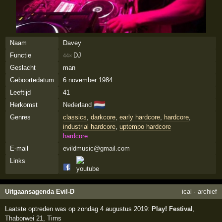
Naam
Davey
Functie
DJ
44×
Geslacht
man
Geboortedatum
6 november 1984
Leeftijd
41
🇳🇱
Herkomst
Nederland
Genres
classics
,
darkcore
,
early hardcore
,
hardcore
,
industrial hardcore
,
uptempo hardcore
hardcore
E-mail
evildmusic@gmail.com
Links
Uitgaansagenda Evil-D
ical
·
archief
Laatste optreden was op zondag 4 augustus 2019:
Play! Festival
,
Thaborwei 21
,
Tirns