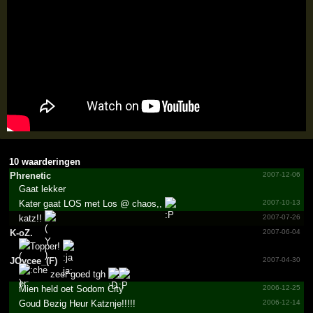
10 waarderingen
Phrenetic
2007-12-06
Gaat lekker
Kater gaat LOS met Los @ chaos,,
2007-10-13
katz!!
2007-07-26
K-oZ.
2007-06-04
Topper!
JOycee_(F)
2007-04-30
zeer goed tgh
Mien held oet Sodom City
2006-12-25
Goud Bezig Heur Katznje!!!!!
2006-12-14