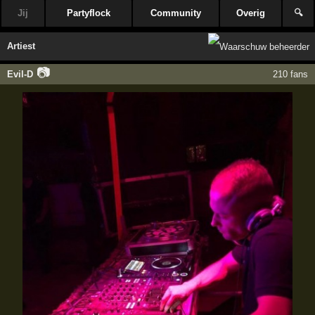
Jij
Partyflock
Community
Overig
🔍
Artiest
📷
Evil-D
210 fans