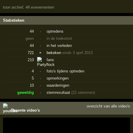
toon archief, 44 evenementen
Statistieken
44
·
optredens
geen
·
in de toekomst
44
·
in het verleden
721
×
bekeken
sinds 3 april 2013
210
fans
4
·
foto's tijdens optreden
5
·
opmerkingen
10
·
waarderingen
geweldig
·
stemresultaat
(22 stemmen)
overzicht van alle video's
Recente video's