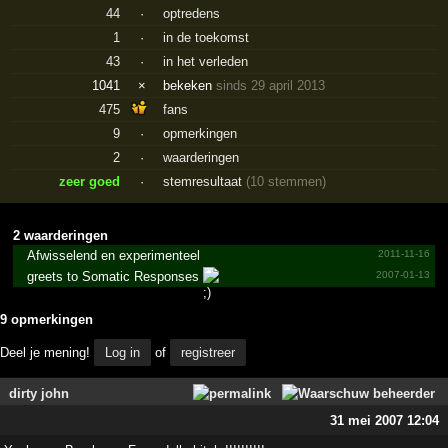
44
·
optredens
1
·
in de toekomst
43
·
in het verleden
1041
×
bekeken
sinds 29 april 2013
475
fans
9
·
opmerkingen
2
·
waarderingen
zeer goed
·
stemresultaat
(10 stemmen)
2 waarderingen
Afwisselend en experimenteel
2011-11-16
greets to Somatic Responses
2007-01-13
9 opmerkingen
Deel je mening!
Log in
of
registreer
dirty john
31 mei 2007 12:04