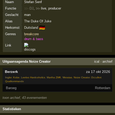
Naam
Stefan Senf
Functie
DJ
,
live, producer
10×
34×
Geslacht
man
Alias
The Duke Of Juke
🇩🇪
Herkomst
Duitsland
Genres
breakcore
drum & bass
Link
Uitgaansagenda Noize Creator
ical
·
archief
Berzerk
za 17 okt 2026
Ingler
,
Kobe
,
Leeloo Hardcoholics
,
Martha ZMK
,
Messias
,
Noize Creator
,
Occulkot
,
Qualkommando
Baroeg
Rotterdam
toon archief, 43 evenementen
Statistieken