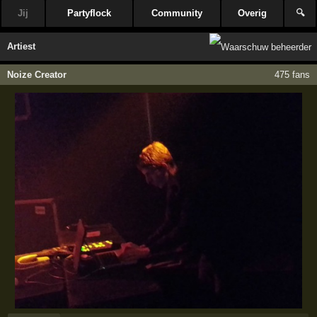
Jij
Partyflock
Community
Overig
🔍
Artiest
Noize Creator
475 fans