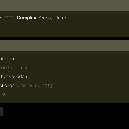
ni 2002:
,
Arena
,
Utrecht
Complex
ptreden
n de toekomst
n het verleden
ekeken
sinds 18 mei 2013
ans
r