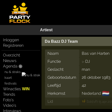
Artiest
Inloggen
Da Bazz DJ Team
Registreren
Naam
Bas van Harten
Overzicht
Nieuws
Functie
DJ
1×
Agenda
Geslacht
man
nu & straks
Geboortedatum
26 oktober 1983
kaart
festivals
Leeftijd
42
Winacties
WIN
🇳🇱
Herkomst
Nederland
Trends
Foto's
Lid
basvh
(5 apr 201
Video's
Interviews