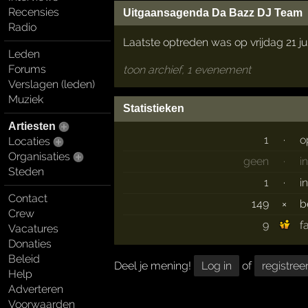
Recensies
Uitgaansagenda Da Bazz DJ Team
Radio
Laatste optreden was op vrijdag 21 ju
Leden
Forums
toon archief, 1 evenement
Verslagen (leden)
Muziek
Statistieken
Artiesten
1
·
o
Locaties
Organisaties
geen
·
i
Steden
1
·
i
Contact
149
×
b
Crew
9
f
Vacatures
Donaties
Beleid
Deel je mening!
Log in
of
registree
Help
Adverteren
Voorwaarden