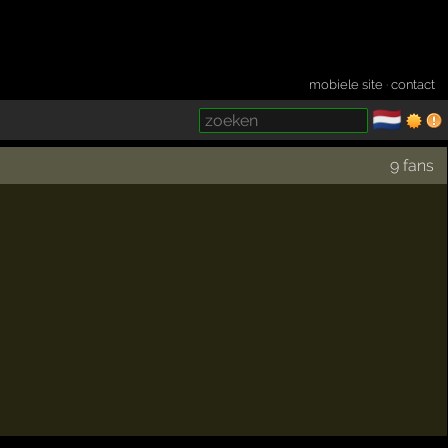
mobiele site
·
contact
🇳🇱
­
9 fans