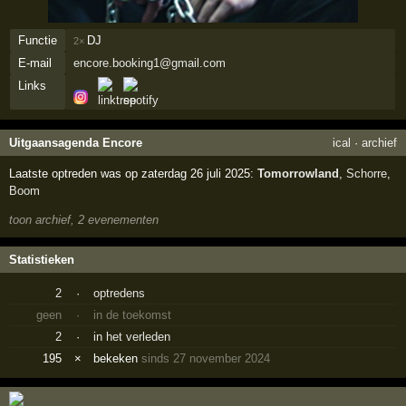
Functie
DJ
2×
E-mail
encore.booking1@gmail.com
Links
Uitgaansagenda Encore
ical
·
archief
Laatste optreden was op zaterdag 26 juli 2025:
Tomorrowland
,
Schorre
,
Boom
toon archief, 2 evenementen
Statistieken
2
·
optredens
geen
·
in de toekomst
2
·
in het verleden
195
×
bekeken
sinds 27 november 2024