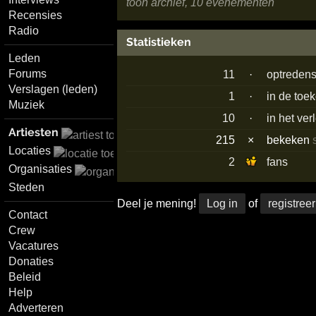
toon archief, 10 evenementen
Recensies
Radio
Statistieken
Leden
Forums
11
·
optreden
Verslagen (leden)
1
·
in de toe
Muziek
10
·
in het ve
Artiesten
215
×
bekeken
Locaties
2
fans
Organisaties
Steden
Deel je mening!
Log in
of
registreer
Contact
Crew
Vacatures
Donaties
Beleid
Help
Adverteren