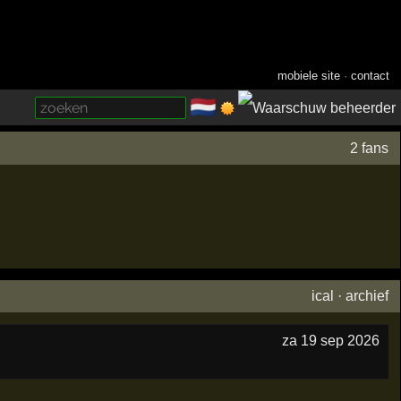
mobiele site
·
contact
🇳🇱
­
2 fans
ical
·
archief
za 19 sep 2026