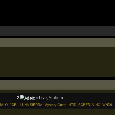
2
Luxor Live
,
Arnhem
JALO
,
JØEL
,
LUNA SIERRA
,
Mystery Guest
,
NTID
,
SØBER
,
VINO
,
WHD9