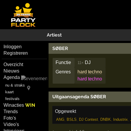
Artiest
Inloggen
SØBER
Registreren
Functie
DJ
11×
Overzicht
Nieuws
Genres
hard techno
Agenda
hard techno
nu & straks
kaart
Uitgaansagenda SØBER
festivals
WIN
Winacties
Opgewekt
Trends
Foto's
ANG
,
BSLS
,
DJ Contest
,
DNBK
,
Industrix
,
Video's
Interviews