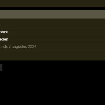
s
komst
rleden
sinds 7 augustus 2024