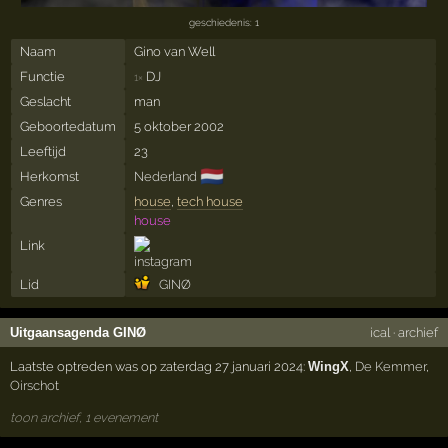
geschiedenis: 1
Naam
Gino van Well
Functie
DJ
1×
Geslacht
man
Geboortedatum
5 oktober 2002
Leeftijd
23
🇳🇱
Herkomst
Nederland
Genres
house
,
tech house
house
Link
Lid
GINØ
Uitgaansagenda GINØ
ical
·
archief
Laatste optreden was op zaterdag 27 januari 2024:
WingX
,
De Kemmer
,
Oirschot
toon archief, 1 evenement