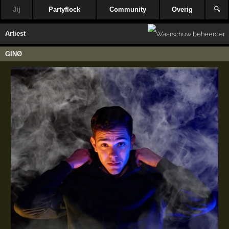
Jij
Partyflock
Community
Overig
🔍
Artiest
GINØ