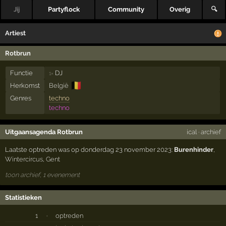
Jij
Partyflock
Community
Overig
🔍
Artiest
Rotbrun
Functie
DJ
1×
🇧🇪
Herkomst
België
Genres
techno
techno
Uitgaansagenda Rotbrun
ical
·
archief
Laatste optreden was op donderdag 23 november 2023:
Burenhinder
,
Wintercircus
,
Gent
toon archief, 1 evenement
Statistieken
1
·
optreden