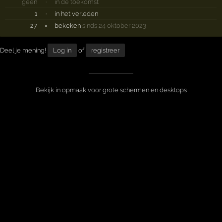
geen
·
in de toekomst
1
·
in het verleden
27
×
bekeken
sinds 24 oktober 2023
Deel je mening!
Log in
of
registreer
Bekijk in opmaak voor grote schermen en desktops