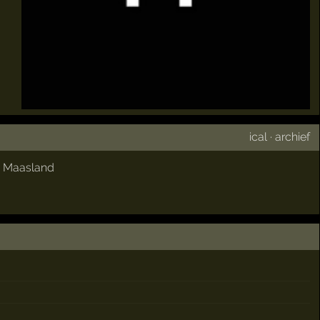
ical
·
archief
,
Maasland