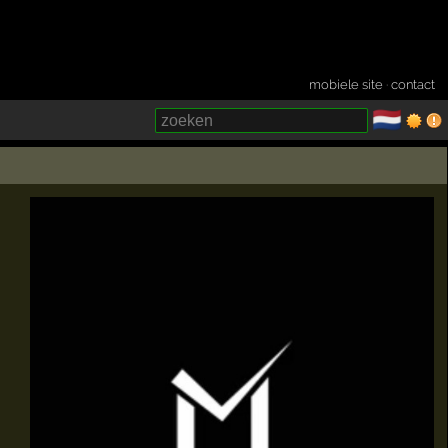
mobiele site
·
contact
🇳🇱
­