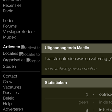
Recensies
Radio
Leden
Forums
Verslagen (leden)
Muziek
Artiesten
Uitgaansagenda Maello
Locaties
Laatste optreden was op zaterdag 3
Organisaties
Steden
toon archief, 9 evenementen
Contact
Crew
Statistieken
Vacatures
Donaties
9
·
optred
Beleid
geen
·
in de 
Help
Adverteren
9
·
in het 