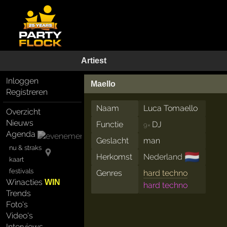
Artiest
Inloggen
Maello
Registreren
Naam
Luca Tomaello
Overzicht
Nieuws
Functie
DJ
9×
Agenda
Geslacht
man
nu & straks
🇳🇱
Herkomst
Nederland
kaart
festivals
Genres
hard techno
Winacties
WIN
hard techno
Trends
Foto's
Video's
Interviews