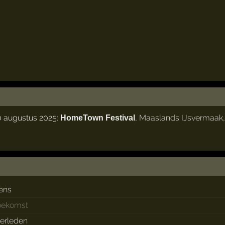
0 augustus 2025:
,
Maaslands IJsvermaak
HomeTown Festival
ens
toekomst
verleden