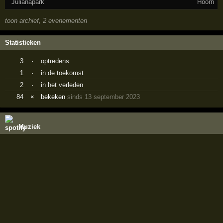
Julianapark
Hoorn
toon archief, 2 evenementen
Statistieken
3
·
optredens
1
·
in de toekomst
2
·
in het verleden
84
×
bekeken
sinds 13 september 2023
Muziek