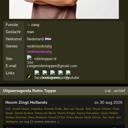
Functie
zang
3×
Geslacht
man
🇳🇱
Herkomst
Nederland
Genres
nederlandstalig
nederlandstalig
Site
robintopper.nl
E-mail
zangerrobintopper@gmail.com
Links
Uitgaansagenda Robin Topper
ical
·
archief
Hoorn Zingt Hollands
zo 30 aug 2026
3JS
,
André Hazes
,
Angelina
,
Annelie Smits
,
Bas van Saaze
,
Bert
,
Bryan Stricker
,
Chris
Bruijn
,
Danilo Kuiters
,
Danny de Munk
,
Danny Froger
,
Danny Panadero
,
Dave Dekker
,
Delano Duncker
,
Dries Roelvink
,
Feest DJ Ed
,
Frans Bauer
,
Henk Schulz
,
Jan Spel
,
Jari
Hellegers
,
en nog 23 andere artiesten →