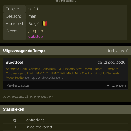
geschiedenis: 1
Functie
DJ
13×
Geslacht
man
🇧🇪
Herkomst
België
Genres
jump up
dubstep
Uitgaansagenda Tempo
ical
·
archief
Bleetfoef
za 12 sep 2026
Anticipate
,
Bonk
,
Campos
,
Construktiv
,
DIA Plattenpussys
,
Drivah
,
Duracell
,
Escaperz
,
Guv
,
Insurgent
,
J Wilz
,
KNOCKZ
,
KRKNT
,
Kyli
,
Mitch
,
Nick The Lot
,
Ninx
,
Nu Elementz
,
Prego
,
Profile
,
en nog 7 andere artiesten →
Kavka Zappa
Antwerpen
toon archief, 12 evenementen
Statistieken
13
·
optredens
1
·
in de toekomst