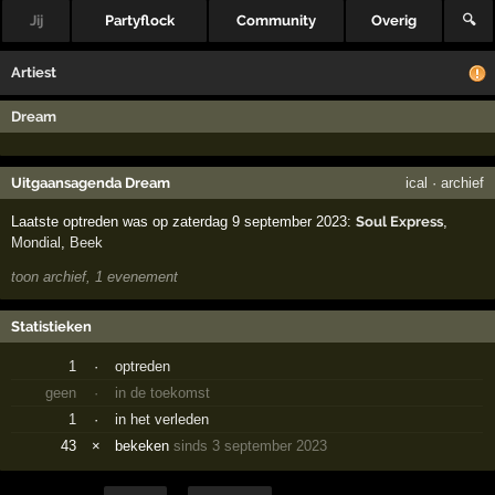
Jij
Partyflock
Community
Overig
🔍
Artiest
Dream
Uitgaansagenda Dream
ical
·
archief
Laatste optreden was op zaterdag 9 september 2023:
Soul Express
,
Mondial
,
Beek
toon archief, 1 evenement
Statistieken
1
·
optreden
geen
·
in de toekomst
1
·
in het verleden
43
×
bekeken
sinds 3 september 2023